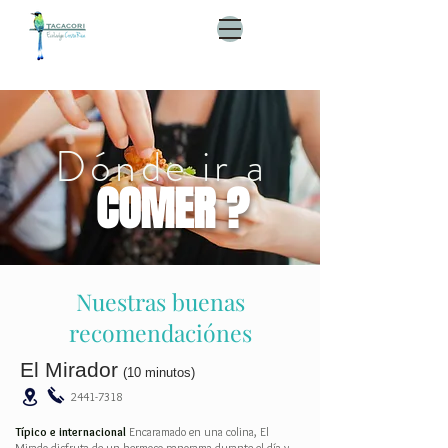
Dónde ir a
COMER ?
Nuestras buenas
recomendaciónes
El Mirador
(10 minutos)
2441-7318
Típico e internacional
Encaramado en una colina, El
Mirado disfruta de un hermoso panorama durante el día y