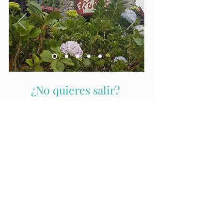
¿No quieres salir?
TACACORI EcoLodge
Fórmula completa en una bandeja de comida.
para pedir y recoger en recepción.
Una fórmula sencilla y deliciosa con productos frescos y
caseros, que incluye un pequeño entrante, un plato
principal, un postre, todo ello acompañado de tu bebida
favorita (cerveza, coca cola, refresco, agua)
A reservar en recepción antes de las 17 h.
.
(Precio único $USD 27 o 15.000 colones - solo efectivo).