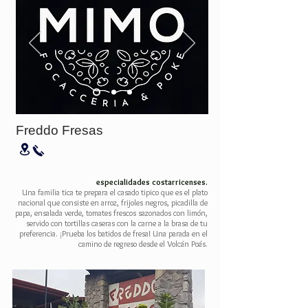
Freddo Fresas
especialidades costarricenses.
Una familia tica te prepara el casado tipico que es el plato
nacional que consiste en arroz, frijoles negros, picadilla de
papa, ensalada verde, tomates frescos sazonados con limón,
servido con tortillas caseras con la carne a la brasa de tu
preferencia. ¡Prueba los batidos de fresa! Una parada en el
camino de regreso desde el Volcán Poás.